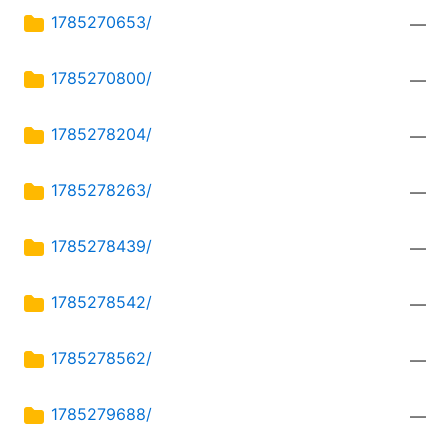
1785270653/
—
1785270800/
—
1785278204/
—
1785278263/
—
1785278439/
—
1785278542/
—
1785278562/
—
1785279688/
—