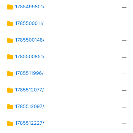
1785499801/
—
1785500011/
—
1785500148/
—
1785500851/
—
1785511996/
—
1785512077/
—
1785512097/
—
1785512227/
—