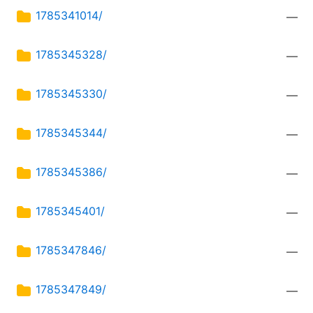
1785341014/
—
1785345328/
—
1785345330/
—
1785345344/
—
1785345386/
—
1785345401/
—
1785347846/
—
1785347849/
—