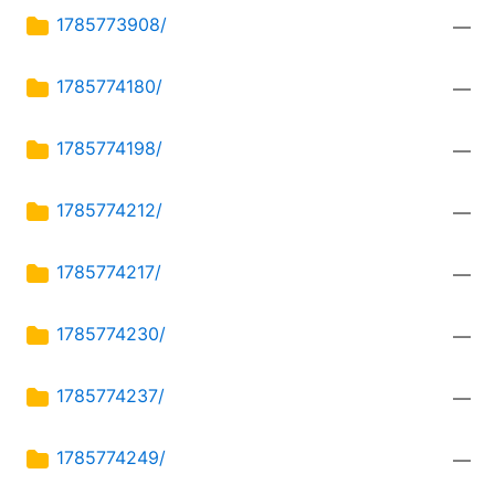
1785773908/
—
1785774180/
—
1785774198/
—
1785774212/
—
1785774217/
—
1785774230/
—
1785774237/
—
1785774249/
—