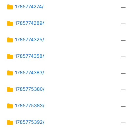
1785774274/
—
1785774289/
—
1785774325/
—
1785774358/
—
1785774383/
—
1785775380/
—
1785775383/
—
1785775392/
—