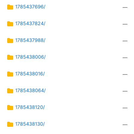
1785437696/
—
1785437824/
—
1785437988/
—
1785438006/
—
1785438016/
—
1785438064/
—
1785438120/
—
1785438130/
—