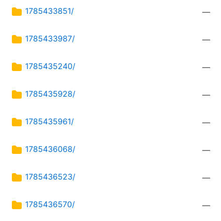
1785433851/
—
1785433987/
—
1785435240/
—
1785435928/
—
1785435961/
—
1785436068/
—
1785436523/
—
1785436570/
—