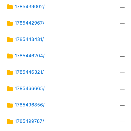
1785439002/
—
1785442967/
—
1785443431/
—
1785446204/
—
1785446321/
—
1785466665/
—
1785496856/
—
1785499787/
—