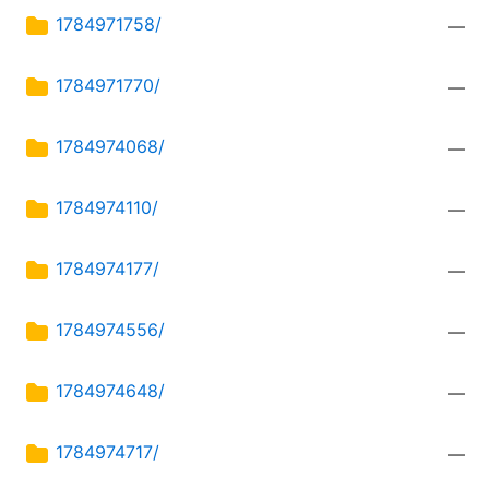
1784971758/
—
1784971770/
—
1784974068/
—
1784974110/
—
1784974177/
—
1784974556/
—
1784974648/
—
1784974717/
—