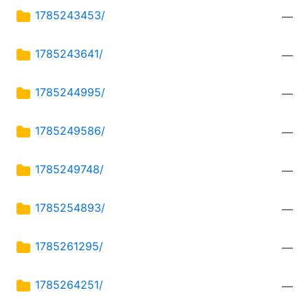
1785243453/
—
1785243641/
—
1785244995/
—
1785249586/
—
1785249748/
—
1785254893/
—
1785261295/
—
1785264251/
—