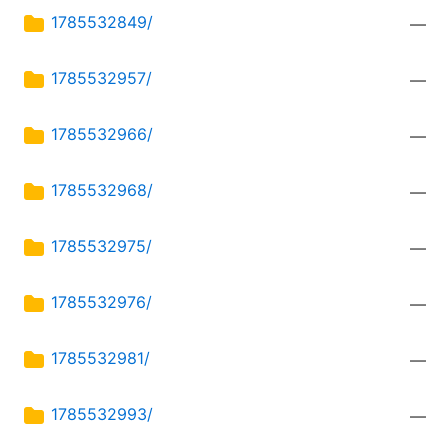
1785532849/
—
1785532957/
—
1785532966/
—
1785532968/
—
1785532975/
—
1785532976/
—
1785532981/
—
1785532993/
—