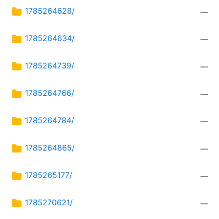
1785264628/
—
1785264634/
—
1785264739/
—
1785264766/
—
1785264784/
—
1785264865/
—
1785265177/
—
1785270621/
—