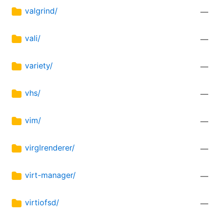
valgrind/
—
vali/
—
variety/
—
vhs/
—
vim/
—
virglrenderer/
—
virt-manager/
—
virtiofsd/
—