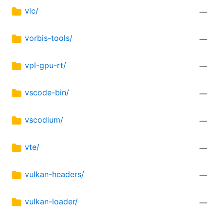
vlc/
—
vorbis-tools/
—
vpl-gpu-rt/
—
vscode-bin/
—
vscodium/
—
vte/
—
vulkan-headers/
—
vulkan-loader/
—