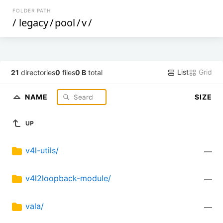
FOLDER PATH
/
legacy
/
pool
/
v
/
List
Grid
21
directories
0
files
0 B
total
NAME
SIZE
UP
v4l-utils/
—
v4l2loopback-module/
—
vala/
—